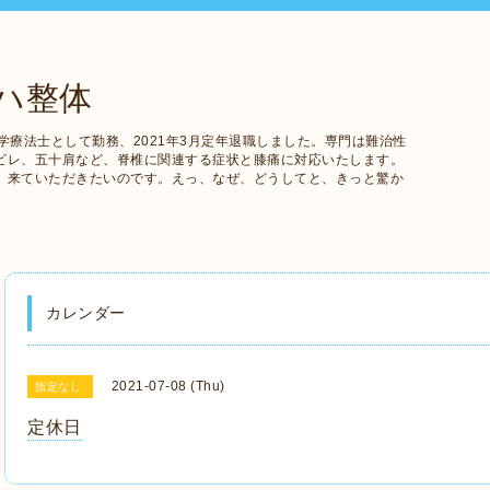
ハ整体
学療法士として勤務、2021年3月定年退職しました。専門は難治性
ビレ、五十肩など、脊椎に関連する症状と膝痛に対応いたします。
、来ていただきたいのです。えっ、なぜ、どうしてと、きっと驚か
カレンダー
2021-07-08 (Thu)
指定なし
定休日