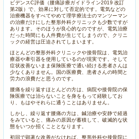
ビデンスC評価（腰痛診療ガイドライン2019 改訂
第2版
）で、効果に対して否定的です。
電気などの
治療機器をすべてやめて理学療法士のマンツーマン
の治療だけにした整形外科クリニックも少数ですが
あります。そのほうが良心的なのですが、電気治療
だった時間にも人件費が生じてしまうので、クリニ
ックの経営は圧迫されてしまいます。
ほとんどの整形外科クリニックや接骨院は、電気治
療器や牽引器を使用しているのが現実です。そして
症状改善ないまま保険医療で通い続ける患者さんは
少なくありません。国の医療費、患者さんの時間と
労力の浪費だと思うのです。
腰痛を繰り返すほとんどの方は、病院や接骨院の保
険医療では治らないことを身をもって経験してお
り、もはやそれらに通うことはありません。
しかし、繰り返す腰痛の方は、鍼治療や安静で経過
をみていると、痛みの原因が蓄積して、破滅的な状
態をいつか招くこととなります。
初回で顕著な改善がなければ、整形外科や接骨院に