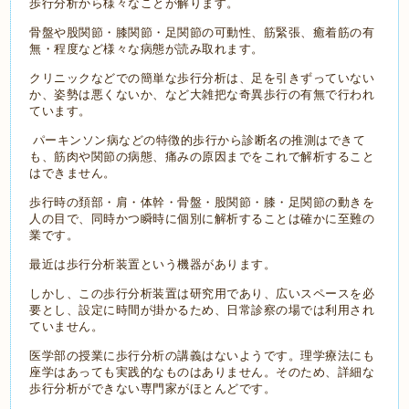
歩行分析から様々なことが解ります。
骨盤や股関節・膝関節・足関節の可動性、筋緊張、癒着筋の有
無・程度など様々な病態が読み取れます。
クリニックなどでの簡単な歩行分析は、足を引きずっていない
か、姿勢は悪くないか、など大雑把な奇異歩行の有無で行われ
ています。
パーキンソン病などの特徴的歩行から診断名の推測はできて
も、筋肉や関節の病態、痛みの原因までをこれで解析すること
はできません。
歩行時の頚部・肩・体幹・骨盤・股関節・膝・足関節の動きを
人の目で、同時かつ瞬時に個別に解析することは確かに至難の
業です。
最近は歩行分析装置という機器があります。
しかし、この歩行分析装置は研究用であり、広いスペースを必
要とし、設定に時間が掛かるため、日常診察の場では利用され
ていません。
医学部の授業に歩行分析の講義はないようです。理学療法にも
座学はあっても実践的なものはありません。そのため、詳細な
歩行分析ができない専門家がほとんどです。