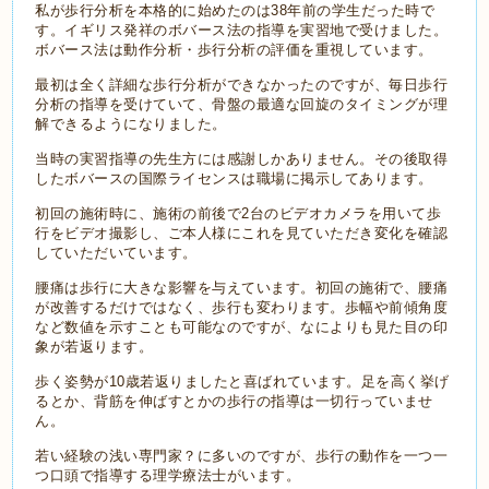
私が歩行分析を本格的に始めたのは38年前の学生だった時で
す。イギリス発祥のボバース法の指導を実習地で受けました。
ボバース法は動作分析・歩行分析の評価を重視しています。
最初は全く詳細な歩行分析ができなかったのですが、毎日歩行
分析の指導を受けていて、骨盤の最適な回旋のタイミングが理
解できるようになりました。
当時の実習指導の先生方には感謝しかありません。その後取得
したボバースの国際ライセンスは職場に掲示してあります。
初回の施術時に、施術の前後で2台のビデオカメラを用いて歩
行をビデオ撮影し、ご本人様にこれを見ていただき変化を確認
していただいています。
腰痛は歩行に大きな影響を与えています。初回
の施術で、腰痛
が改善するだけではなく、歩行も変わります。歩幅や前傾角度
など数値を示すことも可能なのですが、なによりも見た目の印
象が若返ります。
歩く姿勢が10歳若返りましたと喜ばれています。足を高く挙げ
るとか、背筋を伸ばすとかの歩行の指導は一切行っていませ
ん。
若い経験の浅い専門家？に多いのですが、歩行の動作を一つ一
つ口頭で指導する理学療法士がいます。