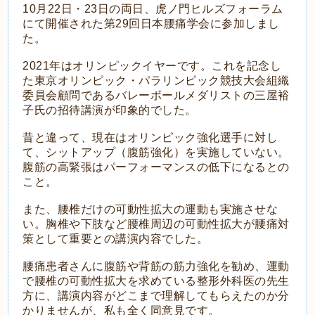
10月22日・23日の両日、虎ノ門ヒルズフォーラム
にて開催された第29回日本腰痛学会に参加しまし
た。
2021年はオリンピックイヤーです。これを記念し
た東京オリンピック・パラリンピック競技大会組織
委員会顧問であるバレーボールメダリストの三屋裕
子氏の招待講演が印象的でした。
昔と違って、現在はオリンピック強化選手に対し
て、シットアップ（腹筋強化）を実施していない。
腹筋の高緊張はパーフォーマンスの低下になるとの
こと。
また、腰椎だけの可動性拡大の運動も実施させな
い。胸椎や下肢など腰椎周辺の可動性拡大が腰痛対
策として重要との講演内容でした。
腰痛患者さんに腹筋や背筋の筋力強化を勧め、運動
で腰椎の可動性拡大を求めている整形外科医の先生
方に、講演内容がどこまで理解してもらえたのか分
かりませんが、私も全く同意見です。